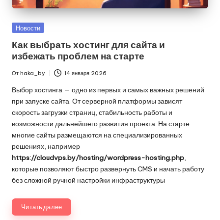
Опубликовано
Новости
в
Как выбрать хостинг для сайта и
избежать проблем на старте
От
haka_by
14 января 2026
Запись
от
Выбор хостинга — одно из первых и самых важных решений
при запуске сайта. От серверной платформы зависят
скорость загрузки страниц, стабильность работы и
возможности дальнейшего развития проекта. На старте
многие сайты размещаются на специализированных
решениях, например
https://cloudvps.by/hosting/wordpress-hosting.php
,
которые позволяют быстро развернуть CMS и начать работу
без сложной ручной настройки инфраструктуры
Читать далее