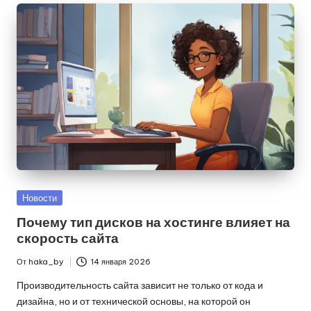
Опубликовано
Новости
в
Почему тип дисков на хостинге влияет на
скорость сайта
От
haka_by
14 января 2026
Запись
от
Производительность сайта зависит не только от кода и
дизайна, но и от технической основы, на которой он