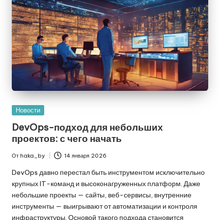
Опубликовано
Новости
в
DevOps-подход для небольших
проектов: с чего начать
От
haka_by
14 января 2026
Запись
от
DevOps давно перестал быть инструментом исключительно
крупных IT-команд и высоконагруженных платформ. Даже
небольшие проекты — сайты, веб-сервисы, внутренние
инструменты — выигрывают от автоматизации и контроля
инфраструктуры. Основой такого подхода становится