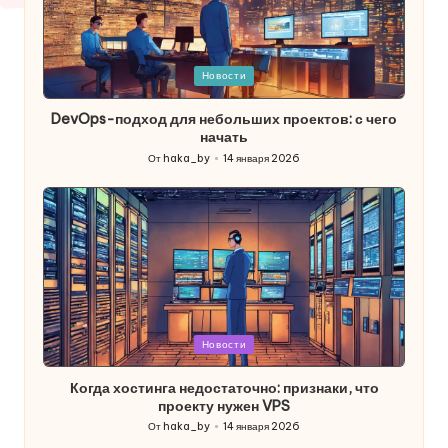
Опубликовано
Новости
в
DevOps-подход для небольших проектов: с чего
начать
От
haka_by
14 января 2026
Запись
от
Опубликовано
Новости
в
Когда хостинга недостаточно: признаки, что
проекту нужен VPS
От
haka_by
14 января 2026
Запись