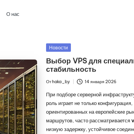
О нас
Опубликовано
Новости
в
Выбор VPS для специал
стабильность
От
haka_by
14 января 2026
Запись
от
При подборе серверной инфраструк
роль играет не только конфигурация,
ориентированных на европейские ры
маршрутов, часто рассматривается
низкую задержку, устойчивое соедин