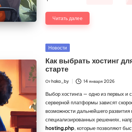
Читать далее
Опубликовано
Новости
в
Как выбрать хостинг дл
старте
От
haka_by
14 января 2026
Запись
от
Выбор хостинга — одно из первых и 
серверной платформы зависят скорос
возможности дальнейшего развития п
специализированных решениях, на
hosting.php
, которые позволяют быс