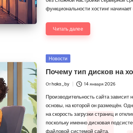
функциональности хостинг начинает 
Читать далее
Опубликовано
Новости
в
Почему тип дисков на хо
От
haka_by
14 января 2026
Запись
от
Производительность сайта зависит не
основы, на которой он размещён. О
на скорость загрузки страниц и откл
поскольку именно дисковая подсисте
файловой системой сайта.