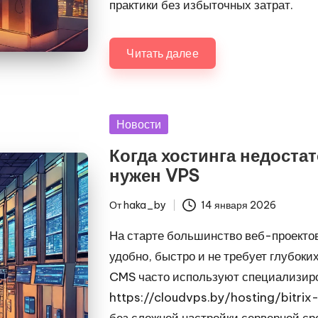
практики без избыточных затрат.
Читать далее
Опубликовано
Новости
в
Когда хостинга недостат
нужен VPS
От
haka_by
14 января 2026
Запись
от
На старте большинство веб-проекто
удобно, быстро и не требует глубоки
CMS часто используют специализиро
https://cloudvps.by/hosting/bitrix
без сложной настройки серверной сре