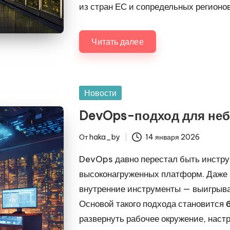
из стран ЕС и сопредельных регионов
Читать далее
Опубликовано
Новости
в
DevOps-подход для небо
От
haka_by
14 января 2026
Запись
от
DevOps давно перестал быть инстру
высоконагруженных платформ. Даже 
внутренние инструменты — выигрыва
Основой такого подхода становится
развернуть рабочее окружение, нас