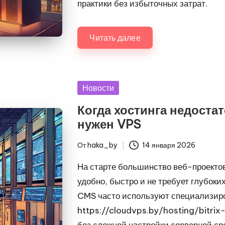
практики без избыточных затрат.
Читать далее
Опубликовано
Новости
в
Когда хостинга недостат
нужен VPS
От
haka_by
14 января 2026
Запись
от
На старте большинство веб-проекто
удобно, быстро и не требует глубоки
CMS часто используют специализиро
https://cloudvps.by/hosting/bitrix
без сложной настройки серверной сре