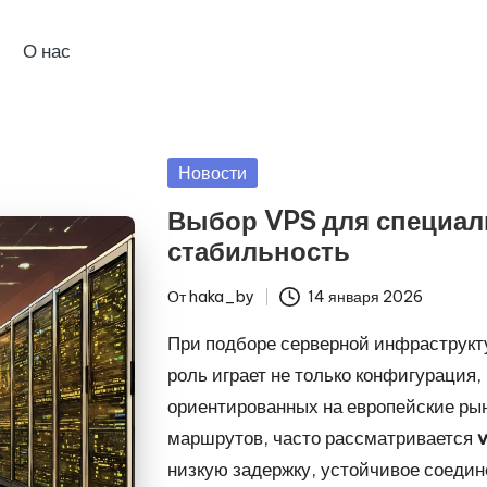
О нас
Опубликовано
Новости
в
Выбор VPS для специал
стабильность
От
haka_by
14 января 2026
Запись
от
При подборе серверной инфраструк
роль играет не только конфигурация,
ориентированных на европейские ры
маршрутов, часто рассматривается
низкую задержку, устойчивое соедин