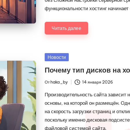
функциональности хостинг начинает 
Читать далее
Опубликовано
Новости
в
Почему тип дисков на хо
От
haka_by
14 января 2026
Запись
от
Производительность сайта зависит не
основы, на которой он размещён. О
на скорость загрузки страниц и откл
поскольку именно дисковая подсисте
файловой системой сайта.