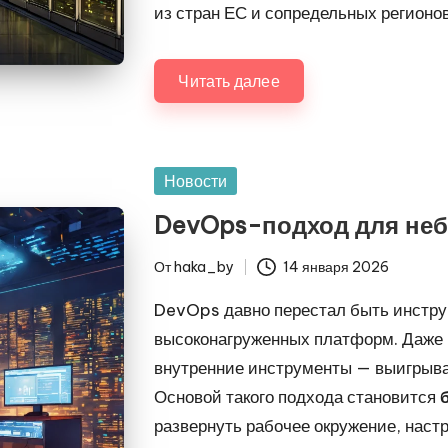
из стран ЕС и сопредельных регионов
Читать далее
Опубликовано
Новости
в
DevOps-подход для небо
От
haka_by
14 января 2026
Запись
от
DevOps давно перестал быть инстру
высоконагруженных платформ. Даже 
внутренние инструменты — выигрыва
Основой такого подхода становится
развернуть рабочее окружение, нас