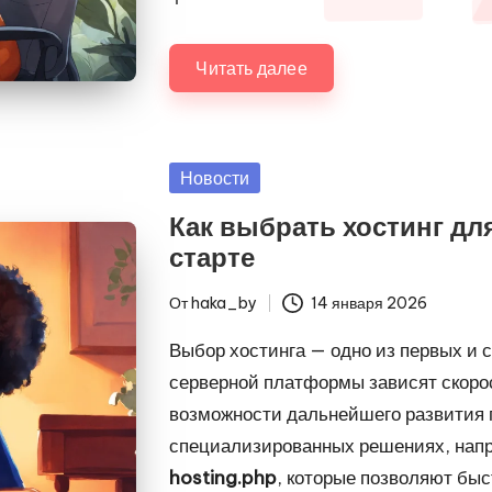
Читать далее
Опубликовано
Новости
в
Как выбрать хостинг дл
старте
От
haka_by
14 января 2026
Запись
от
Выбор хостинга — одно из первых и 
серверной платформы зависят скорос
возможности дальнейшего развития п
специализированных решениях, на
hosting.php
, которые позволяют быс