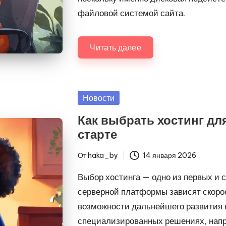
файловой системой сайта.
Читать далее
Опубликовано
Новости
в
Как выбрать хостинг дл
старте
От
haka_by
14 января 2026
Запись
от
Выбор хостинга — одно из первых и 
серверной платформы зависят скорос
возможности дальнейшего развития п
специализированных решениях, на