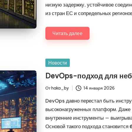
низкую задержку, устойчивое соедин
из стран ЕС и сопредельных регионов
Читать далее
Опубликовано
Новости
в
DevOps-подход для небо
От
haka_by
14 января 2026
Запись
от
DevOps давно перестал быть инстру
высоконагруженных платформ. Даже 
внутренние инструменты — выигрыва
Основой такого подхода становится