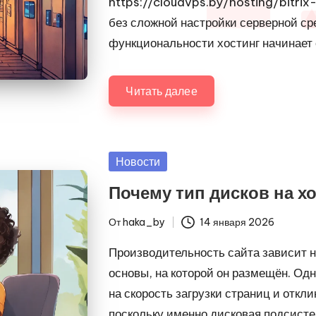
https://cloudvps.by/hosting/bitrix
без сложной настройки серверной сре
функциональности хостинг начинает 
Читать далее
Опубликовано
Новости
в
Почему тип дисков на хо
От
haka_by
14 января 2026
Запись
от
Производительность сайта зависит не
основы, на которой он размещён. О
на скорость загрузки страниц и откл
поскольку именно дисковая подсисте