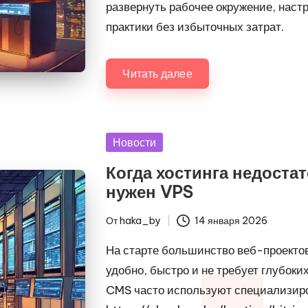
развернуть рабочее окружение, нас
практики без избыточных затрат.
Читать далее
Опубликовано
Новости
в
Когда хостинга недостат
нужен VPS
От
haka_by
14 января 2026
Запись
от
На старте большинство веб-проекто
удобно, быстро и не требует глубоки
CMS часто используют специализиро